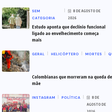
SEM
8 DE AGOSTO DE
CATEGORIA
2026
Estudo aponta que declínio funcional
ligado ao envelhecimento começa
mais
GERAL
HELICÓPTERO
MORTES
Q
Colombianas que morreram na queda de 
mãe
INSTAGRAM
POLÍTICA
8 DE
AGOSTO DE
2026