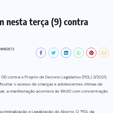
 nesta terça (9) contra
OMMENTS
ARGOLAS
BARRAS ASSIMÉTRICAS
CAIO SOUZA
 (9) contra o Projeto de Decreto Legislativo (PDL) 3/2025,
CAMPEONATO BRASILEIRO DE GINÁSTICA
ARTÍSTICA
icultar o acesso de crianças e adolescentes vítimas de
tiguar, a manifestação acontece às 16h30 com concentração
ESPORTES
LORRANE OLIVEIRA
OURO
scriminalização e Legalização do Aborto. O “PDL da