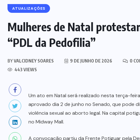
ATUALIZAÇÕES
Mulheres de Natal protestam
“PDL da Pedofilia”
BY
VALCIDNEY SOARES
9 DE JUNHO DE 2026
0 C
443 VIEWS
Um ato em Natal será realizado nesta terça-feira
aprovado dia 2 de junho no Senado, que pode dif
GERAL
HELICÓPTERO
MORTES
violência sexual ao aborto legal. Na capital po
no Midway Mall.
QUEDA
RIO DE JANEIRO
Colombianas que morreram na
A convocação partiu da Frente Potiguar pela De