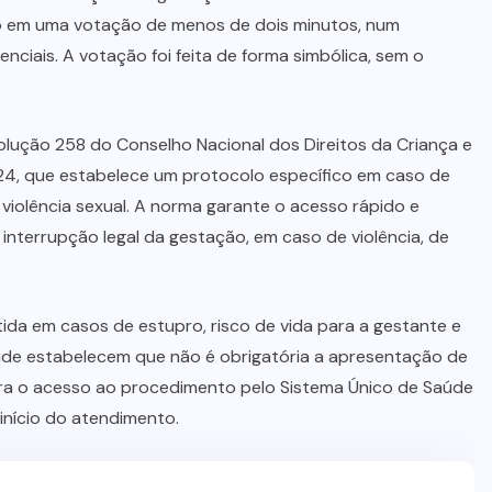
Lorrane Oliveira e Caio Souza são
do em uma votação de menos de dois minutos, num
ouro no Brasileiro de Ginástica
ciais. A votação foi feita de forma simbólica, sem o
9 DE AGOSTO DE 2026
lução 258 do Conselho Nacional dos Direitos da Criança e
4, que estabelece um protocolo específico em caso de
 violência sexual. A norma garante o acesso rápido e
interrupção legal da gestação, em caso de violência, de
itida em casos de estupro, risco de vida para a gestante e
Saúde estabelecem que não é obrigatória a apresentação de
para o acesso ao procedimento pelo Sistema Único de Saúde
 início do atendimento.