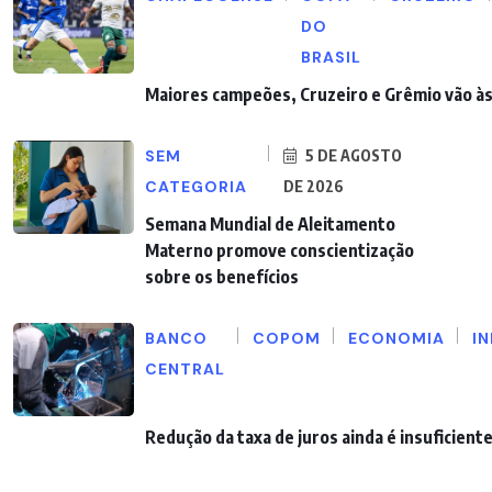
DO
BRASIL
Maiores campeões, Cruzeiro e Grêmio vão às
SEM
5 DE AGOSTO
CATEGORIA
DE 2026
Semana Mundial de Aleitamento
Materno promove conscientização
sobre os benefícios
BANCO
COPOM
ECONOMIA
I
CENTRAL
Redução da taxa de juros ainda é insuficient