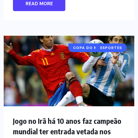
READ MORE
COPA DO MUNDO 2026
ARGENTINA
ESPORTES
Jogo no Irã há 10 anos faz campeão
mundial ter entrada vetada nos