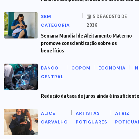
SEM
5 DE AGOSTO DE
CATEGORIA
2026
Semana Mundial de Aleitamento Materno
promove conscientização sobre os
benefícios
BANCO
COPOM
ECONOMIA
I
CENTRAL
Redução da taxa de juros ainda é insuficient
ALICE
ARTISTAS
ATRIZ
CARVALHO
POTIGUARES
POTIGUA