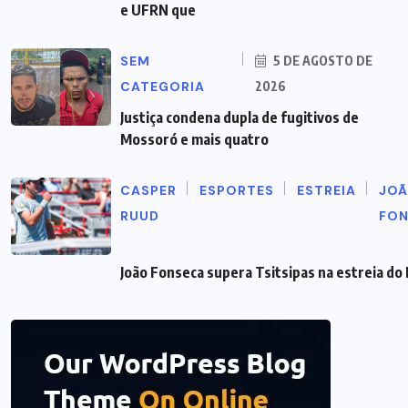
e UFRN que
SEM
5 DE AGOSTO DE
CATEGORIA
2026
Justiça condena dupla de fugitivos de
Mossoró e mais quatro
CASPER
ESPORTES
ESTREIA
JO
RUUD
FO
João Fonseca supera Tsitsipas na estreia do