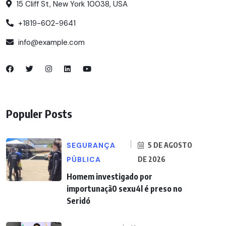
15 Cliff St, New York 10038, USA
+1819-602-9641
info@example.com
Populer Posts
SEGURANÇA
5 DE AGOSTO
PÚBLICA
DE 2026
Homem investigado por
importunaçã0 sexu4l é preso no
Seridó