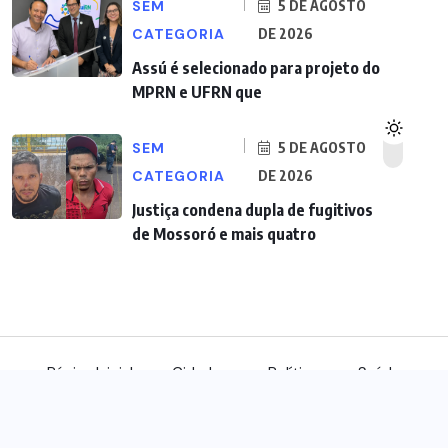
SEM
5 DE AGOSTO
CATEGORIA
DE 2026
Assú é selecionado para projeto do
MPRN e UFRN que
SEM
5 DE AGOSTO
CATEGORIA
DE 2026
Justiça condena dupla de fugitivos
de Mossoró e mais quatro
Página Inicial
Cidades
Política
Saúde
© 2022, benqu All Rights Reserved