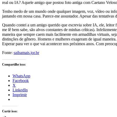
real ou IA? Aquele amigo que postou foto antiga com Caetano Velos
Tenho medo de um mundo onde qualquer imagem, voz, vídeo ou informa
jantando em nossa casa. Parece-me assustador. Apesar das tentativas d
Quando contei a um amigo querido que escrevia sobre IA, ele, leitor 
me lê bem sabe, são alvos constantes de minhas críticas). Infelizment
maneira que sempre caem mais facilmente em armadilhas virtuais, se
distinções de gênero. Homens e mulheres exageram de igual maneira. 
Esperar para ver o que vai acontecer nos próximos anos. Com preoc
Fonte:
saibamais.jor.br
Compartilhe isso:
WhatsApp
Facebook
X
LinkedIn
Imprimir
Curtir isso: