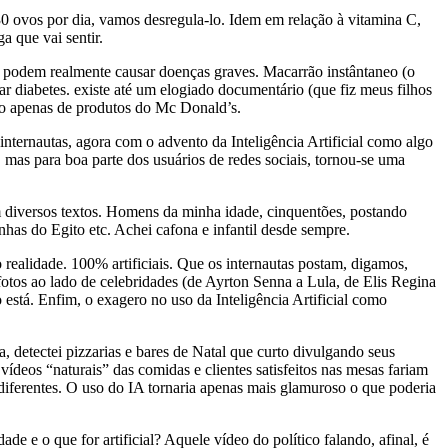
0 ovos por dia, vamos desregula-lo. Idem em relação à vitamina C,
a que vai sentir.
o podem realmente causar doenças graves. Macarrão instântaneo (o
 diabetes. existe até um elogiado documentário (que fiz meus filhos
do apenas de produtos do Mc Donald’s.
 internautas, agora com o advento da Inteligência Artificial como algo
o, mas para boa parte dos usuários de redes sociais, tornou-se uma
m diversos textos. Homens da minha idade, cinquentões, postando
nhas do Egito etc. Achei cafona e infantil desde sempre.
ealidade. 100% artificiais. Que os internautas postam, digamos,
tos ao lado de celebridades (de Ayrton Senna a Lula, de Elis Regina
está. Enfim, o exagero no uso da Inteligência Artificial como
detectei pizzarias e bares de Natal que curto divulgando seus
ídeos “naturais” das comidas e clientes satisfeitos nas mesas fariam
diferentes. O uso do IA tornaria apenas mais glamuroso o que poderia
e o que for artificial? Aquele vídeo do político falando, afinal, é