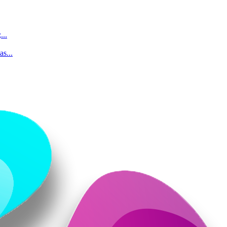
...
s...