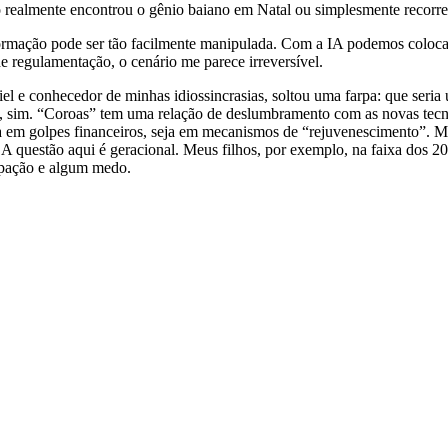
o realmente encontrou o gênio baiano em Natal ou simplesmente recor
ção pode ser tão facilmente manipulada. Com a IA podemos colocar, d
e regulamentação, o cenário me parece irreversível.
fiel e conhecedor de minhas idiossincrasias, soltou uma farpa: que ser
e, sim. “Coroas” tem uma relação de deslumbramento com as novas tecnol
ja em golpes financeiros, seja em mecanismos de “rejuvenescimento”. M
A questão aqui é geracional. Meus filhos, por exemplo, na faixa dos 2
upação e algum medo.