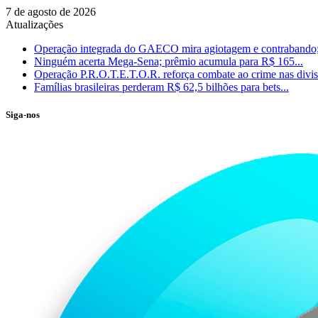
7 de agosto de 2026
Atualizações
Operação integrada do GAECO mira agiotagem e contrabando;
Ninguém acerta Mega-Sena; prêmio acumula para R$ 165...
Operação P.R.O.T.E.T.O.R. reforça combate ao crime nas divisa
Famílias brasileiras perderam R$ 62,5 bilhões para bets...
Siga-nos