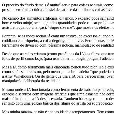
O preceito do “tudo demais é muito” serve para coisas naturais, com
presente em frutas cítricas. Pastel de carne é das melhores coisas inve
No campo dos alimentos artificiais, digamos, o excesso pode sair ai
bom e velho miojo) se em grandes quantidades pode causar problemas r
assistirem quando crianças), “Super size me”, que mostra os efeito
Portanto, se as redes sociais já eram um festival de excessos quando n
cotidiano e corriqueiro, a coisa degringolou de vez. Ferramentas de IA
ferramenta de diversão com, péssima notícia, manipulação de realidad
Desde que as redes criaram (como protótipos da IA) os filtros que t
fotos de perfil como boys (para usar da terminologia potiguar) atlétic
Mas a IA como ferramenta mais elaborada tornou tudo pior. Hoje exis
como se fossem reais ou, pelo menos, uma brincadeira “que poderia s
a Amy Winehouse). Ou de gente que usa a IA para parecer mais jovem, 
manipulação deliberada da realidade.
Mesmo onde a IA funcionaria como ferramenta de trabalho para reduçã
espaços e serviços com imagens artificiais que simplesmente não corre
mais efeito do que a IA desnecessária. Também há exagero no uso dess
ser feito com uma edição básica dos filmes do artista ou sobreposição 
Mas minha ranzinzice não é apenas idade e temperamento. Tem como pre