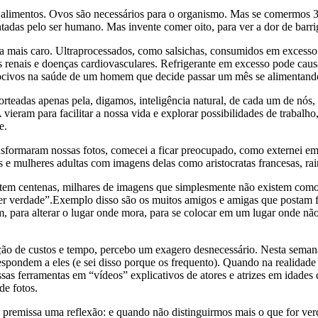
o alimentos. Ovos são necessários para o organismo. Mas se comermos 3
ntadas pelo ser humano. Mas invente comer oito, para ver a dor de barrig
nda mais caro. Ultraprocessados, como salsichas, consumidos em excess
enais e doenças cardiovasculares. Refrigerante em excesso pode causar
s nocivos na saúde de um homem que decide passar um mês se alimentan
orteadas apenas pela, digamos, inteligência natural, de cada um de nós,
 vieram para facilitar a nossa vida e explorar possibilidades de trabalh
e.
ransformaram nossas fotos, comecei a ficar preocupado, como externei e
os e mulheres adultas com imagens delas como aristocratas francesas, rai
tem centenas, milhares de imagens que simplesmente não existem como r
er verdade”.Exemplo disso são os muitos amigos e amigas que postam fo
para alterar o lugar onde mora, para se colocar em um lugar onde não 
o de custos e tempo, percebo um exagero desnecessário. Nesta semana, 
spondem a eles (e sei disso porque os frequento). Quando na realidade v
as ferramentas em “vídeos” explicativos de atores e atrizes em idades 
de fotos.
missa uma reflexão: e quando não distinguirmos mais o que for verdade 