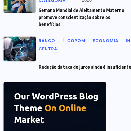
CATEGORIA
2026
Semana Mundial de Aleitamento Materno
promove conscientização sobre os
benefícios
BANCO
COPOM
ECONOMIA
I
CENTRAL
Redução da taxa de juros ainda é insuficient