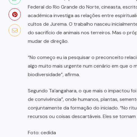
do MPRN e UFRN que fortalece a
Federal do Rio Grande do Norte, cineasta, escrito
educação especial inclusiva no RN
acadêmica investiga as relações entre espiritual
cultos de Jurema. O trabalho nasceu inicialment
5 DE AGOSTO DE 2026
do sacrifício de animais nos terreiros. Mas o pró
mudar de direção.
“No começo eu ia pesquisar o preconceito relacio
algo muito mais urgente num cenário em que o mu
biodiversidade”, afirma.
Segundo Ta’angahara, o que mais o impactou fo
de convivência”, onde humanos, plantas, semente
conjuntamente da formação do iniciado. “No ritu
recursos ou coisas descartáveis. Eles se tornam p
Foto: cedida