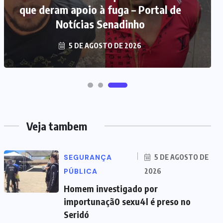
importunaçã0 sexu4l é preso no
Seridó
5 DE AGOSTO DE 2026
Veja tambem
SEGURANÇA
5 DE AGOSTO DE
PÚBLICA
2026
Homem investigado por
importunaçã0 sexu4l é preso no
Seridó