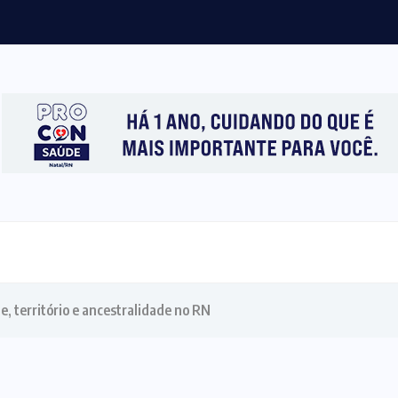
pera Tsitsipas na estreia do Masters...
e, território e ancestralidade no RN