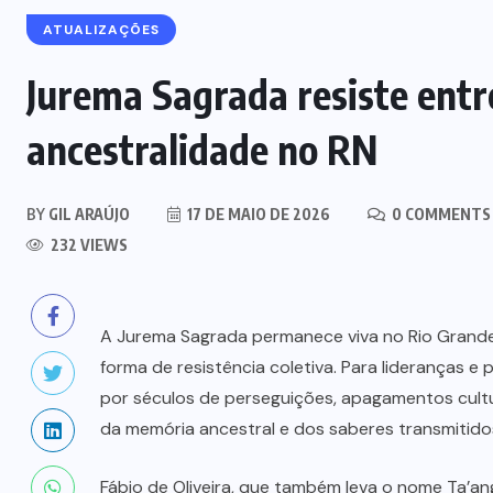
ATUALIZAÇÕES
Jurema Sagrada resiste entre
ancestralidade no RN
BY
GIL ARAÚJO
17 DE MAIO DE 2026
0 COMMENTS
232 VIEWS
A Jurema Sagrada permanece viva no Rio Grande 
forma de resistência coletiva. Para lideranças e
por séculos de perseguições, apagamentos cultur
da memória ancestral e dos saberes transmitido
SEM CATEGORIA
Assú é selecionado para projeto
Fábio de Oliveira, que também leva o nome Ta’a