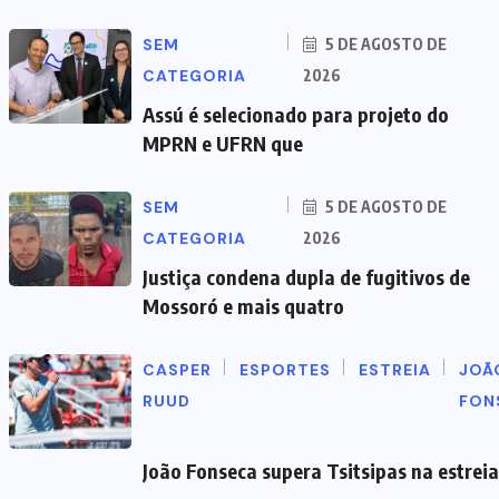
SEM
5 DE AGOSTO DE
CATEGORIA
2026
Assú é selecionado para projeto do
MPRN e UFRN que
SEM
5 DE AGOSTO DE
CATEGORIA
2026
Justiça condena dupla de fugitivos de
Mossoró e mais quatro
CASPER
ESPORTES
ESTREIA
JOÃ
RUUD
FON
João Fonseca supera Tsitsipas na estrei