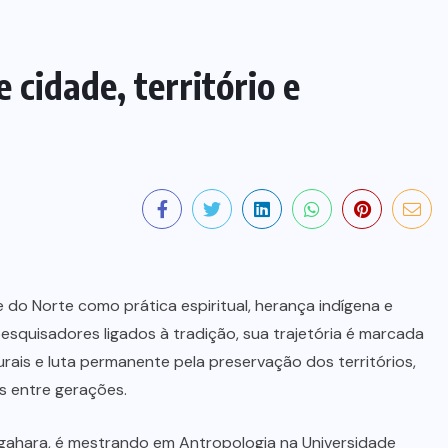
 cidade, território e
do Norte como prática espiritual, herança indígena e
 pesquisadores ligados à tradição, sua trajetória é marcada
ais e luta permanente pela preservação dos territórios,
SEM CATEGORIA
s entre gerações.
Justiça condena dupla de fugitivos
de Mossoró e mais quatro homens
ngahara, é mestrando em Antropologia na Universidade