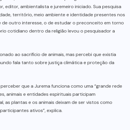
que deram apoio à fuga – Portal de
r, editor, ambientalista e juremeiro iniciado. Sua pesquisa
Notícias Senadinho
idade, território, meio ambiente e identidade presentes nos
e de outro interesse, o de estudar o preconceito em torno
5 DE AGOSTO DE 2026
prio cotidiano dentro da religião levou o pesquisador a
nado ao sacrifício de animais, mas percebi que existia
ndo fala tanto sobre justiça climática e proteção da
i perceber que a Jurema funciona como uma “grande rede
s, animais e entidades espirituais participam
al, as plantas e os animais deixam de ser vistos como
articipantes ativos”, explica.