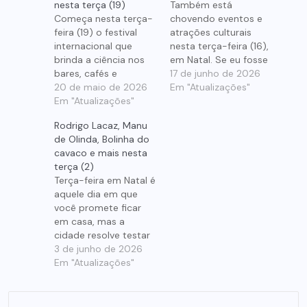
nesta terça (19)
Também está
Começa nesta terça-
chovendo eventos e
feira (19) o festival
atrações culturais
internacional que
nesta terça-feira (16),
brinda a ciência nos
em Natal. Se eu fosse
bares, cafés e
você pegava a capa
17 de junho de 2026
restaurantes Brasil
20 de maio de 2026
ou o guarda-chuva e
Em "Atualizações"
afora. Em Natal, o Pint
Em "Atualizações"
aproveitava o
Of Science ocorre até
#MeGuia. Tem
Rodrigo Lacaz, Manu
a próxima quinta-
samba, rock, forró,
de Olinda, Bolinha do
feira (21), em três
música medieval (sim,
cavaco e mais nesta
espaços diferentes:
medieval!), recital de
terça (2)
Bar 54 e Figa Bar, em
contrabaixo e até
Terça-feira em Natal é
Ponta Negra, e no
ensaio aberto de
aquele dia em que
Bardallos Comida e
carnaval fora de
você promete ficar
Arte, na Cidade…
época. A
em casa, mas a
programação começa
cidade resolve testar
cedo,…
sua força de vontade.
3 de junho de 2026
Tem samba com
Em "Atualizações"
Bolinha do Cavaco e
com a turma do
Tornado do Samba,