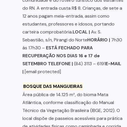
comunidade e do roteiro turístico dos visitantes
do RN. A entrada custa R$ 8. Crianças, de sete a
12 anos pagam meia-entrada, assim como
estudantes, professores e idosos, portando
carteira comprobatória.
LOCAL |
Av. S.
Sebastião, s/n, Pirangi do Norte
HORÁRIO |
7h30
às 17h30 –
ESTÁ FECHADO PARA
RECUPERAÇÃO NOS DIAS 16 e 17 de
SETEMBRO TELEFONE |
(84) 3113 – 6191
E-MAIL
|
[email protected]
BOSQUE DAS MANGUEIRAS
Área pública de 14.125 m², do bioma Mata
Atlântica, conforme classificação do Manual
Técnico da Vegetação Brasileira (IBGE, 2012). O
local dispõe de passeios acessíveis para prática
de atividades físicas como caminhada e corrida.