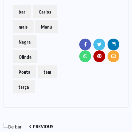
música nordestina
com Rubens Veloso,
bar
Carlos
forró pé-de-serra na
Casa do Matuto, rock
mais
Manu
com Rodrigo…
Negra
Olinda
Ponta
tem
terça
PREVIOUS