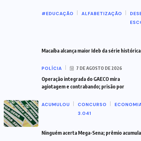
#EDUCAÇÃO
ALFABETIZAÇÃO
DES
ESC
Macaíba alcança maior Ideb da série histórica 
POLÍCIA
7 DE AGOSTO DE 2026
Operação integrada do GAECO mira
agiotagem e contrabando; prisão por
ACUMULOU
CONCURSO
ECONOMI
3.041
Ninguém acerta Mega-Sena; prêmio acumula 