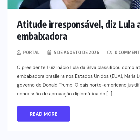
Ventos diminuem de intensidade e
município do Rio volta ao Estágio 1
Atitude irresponsável, diz Lula
6 DE AGOSTO DE 2026
embaixadora
PORTAL
5 DE AGOSTO DE 2026
0 COMMENT
O presidente Luiz Inácio Lula da Silva classificou como 
embaixadora brasileira nos Estados Unidos (EUA), Maria Lu
governo de Donald Trump. O país norte-americano justifi
concessão de aprovação diplomática do […]
READ MORE