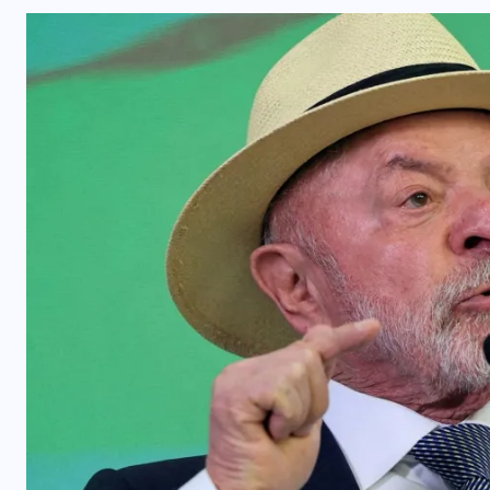
ALERTA RIO
GERAL
METEOROLOGIA
PREVISÃO
a
RIO DE JANEIRO