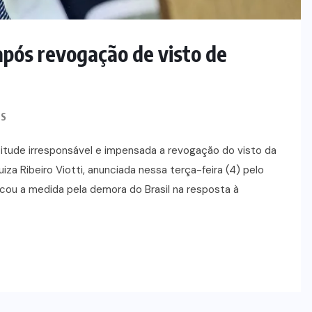
político e anuncia apoio a
candidaturas para 2026
 após revogação de visto de
6 DE AGOSTO DE 2026
S
atitude irresponsável e impensada a revogação do visto da
iza Ribeiro Viotti, anunciada nessa terça-feira (4) pelo
cou a medida pela demora do Brasil na resposta à