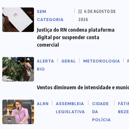
SEM
6 DE AGOSTO DE
CATEGORIA
2026
Justiça do RN condena plataforma
digital por suspender conta
comercial
ALERTA
GERAL
METEOROLOGIA
RIO
Ventos diminuem de intensidade e municí
ALRN
ASSEMBLEIA
CIDADE
FÁT
LEGISLATIVA
DA
BEZ
POLÍCIA