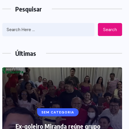
Pesquisar
Search
Últimas
SEM CATEGORIA
Justiça do RN condena plataforma
digital por suspender conta
comercial de empreendedor sem