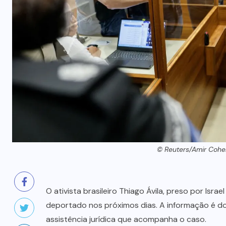
para reforço na rede – Portal de
Notícias Senadinho
8 DE AGOSTO DE 2026
© Reuters/Amir Cohe
O ativista brasileiro Thiago Ávila, preso por Isr
deportado nos próximos dias. A informação é d
assistência jurídica que acompanha o caso.