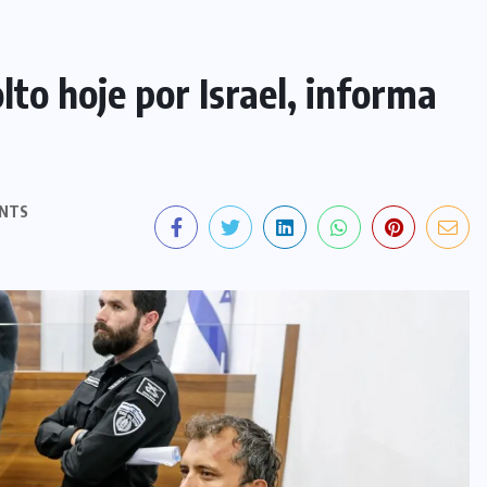
lto hoje por Israel, informa
NTS
ALEXANDRE DE MORAES
DIA DOS PAIS
EX-PRESIDENTE JAIR BOLSONARO
FILHOS
JUSTIÇA
MINISTRO DO STF
VISITAS
Moraes nega pedido para que