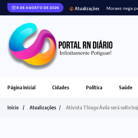
8 DE AGOSTO DE 2026
Moraes nega pedido para que B
Atualizações
Página Inicial
Cidades
Política
Saúde
Início
Atualizações
Ativista Thiago Ávila será solto ho