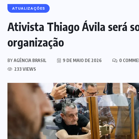
ATUALIZAÇÕES
Ativista Thiago Ávila será so
organização
BY
AGÊNCIA BRASIL
9 DE MAIO DE 2026
0 COMME
233 VIEWS
SEM CATEGORIA
Bairros de Natal, Parnamirim e
Macaíba vão ficar sem energia