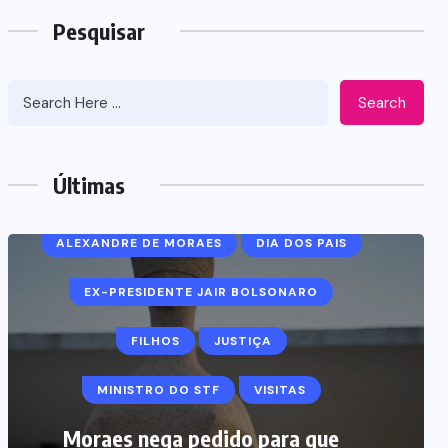
FESTAS RELIGIOSAS
Pesquisar
NOSSA SENHORA DA IMACULADA
CONCEIÇÃO
Search
PATRIMÔNIO CULTURAL DO RN
Últimas
PATRIMÔNIO IMATERIAL
PATRIMÔNIO RELIGIOSO
RIO GRANDE DO NORTE
TRADIÇÃO RELIGIOSA
UPANEMA
Festa da Imaculada Conceição de
Upanema é reconhecida como
Patrimônio Cultural do RN –