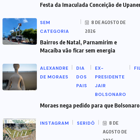
Festa da Imaculada Conceição de Upane
SEM
8 DE AGOSTO DE
CATEGORIA
2026
Bairros de Natal, Parnamirim e
Macaíba vão ficar sem energia
ALEXANDRE
DIA
EX-
FI
DE MORAES
DOS
PRESIDENTE
PAIS
JAIR
BOLSONARO
Moraes nega pedido para que Bolsonaro 
INSTAGRAM
SERIDÓ
8 DE
AGOSTO DE