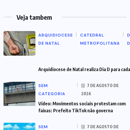
Veja tambem
ARQUIDIOCESE
CATEDRAL
D
DE NATAL
METROPOLITANA
Arquidiocese de Natal realiza Dia D para ca
SEM
7 DE AGOSTO DE
CATEGORIA
2026
Vídeo: Movimentos sociais protestam com
faixas: Prefeito TikTok não governa
SEM
7 DE AGOSTO DE