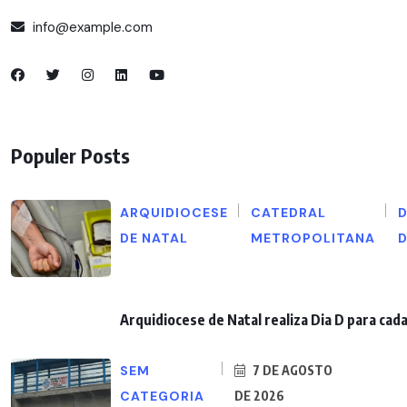
info@example.com
Populer Posts
ARQUIDIOCESE
CATEDRAL
D
DE NATAL
METROPOLITANA
Arquidiocese de Natal realiza Dia D para ca
SEM
7 DE AGOSTO
CATEGORIA
DE 2026