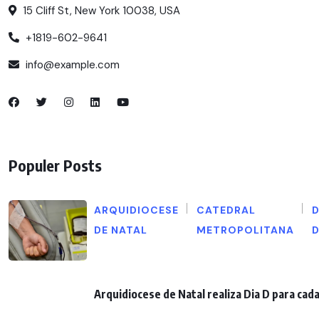
15 Cliff St, New York 10038, USA
+1819-602-9641
info@example.com
Populer Posts
ARQUIDIOCESE
CATEDRAL
D
DE NATAL
METROPOLITANA
Arquidiocese de Natal realiza Dia D para ca