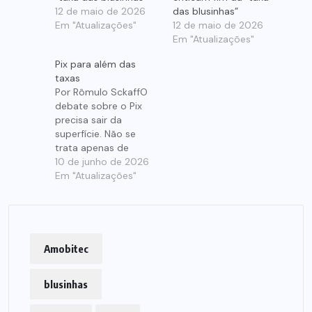
12 de maio de 2026
das blusinhas”
Em "Atualizações"
12 de maio de 2026
Em "Atualizações"
Pix para além das
taxas
Por Rômulo SckaffO
debate sobre o Pix
precisa sair da
superfície. Não se
trata apenas de
dinheiro, de taxa ou
10 de junho de 2026
de arrecadação. A
Em "Atualizações"
questão central é a
informação.O Pix
reorganizou a forma
como o dinheiro
circula no Brasil, mas
Amobitec
também reorganizou
quem enxerga essa
blusinhas
circulação. Antes, boa
parte dos dados…