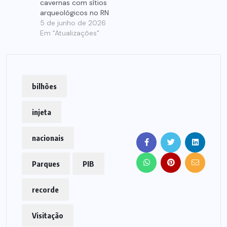
cavernas com sítios
arqueológicos no RN
5 de junho de 2026
Em "Atualizações"
bilhões
injeta
nacionais
Parques
PIB
recorde
Visitação