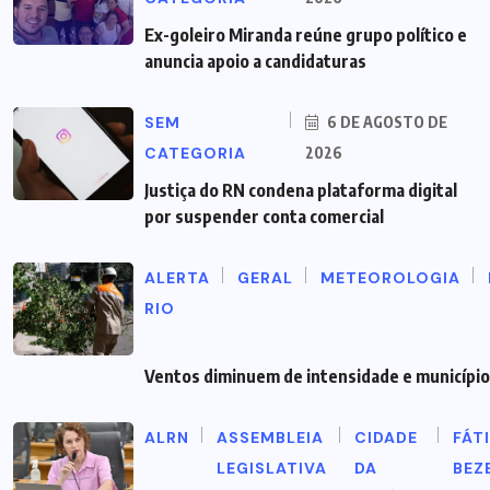
Ex-goleiro Miranda reúne grupo político e
anuncia apoio a candidaturas
SEM
6 DE AGOSTO DE
CATEGORIA
2026
Justiça do RN condena plataforma digital
por suspender conta comercial
ALERTA
GERAL
METEOROLOGIA
RIO
Ventos diminuem de intensidade e município 
ALRN
ASSEMBLEIA
CIDADE
FÁT
LEGISLATIVA
DA
BEZ