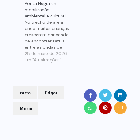
Ponta Negra em
a vida pode ser
festivais estudantis,
mobilização
comparada a um
projetos culturais,
ambiental e cultural
teatro porque, assim…
casas noturnas e
No trecho de areia
formações que
onde muitas crianças
ajudaram a dar corpo
cresceram brincando
à cena roqueira da
de encontrar tatuís
cidade. Esse percurso
entre as ondas de
desemboca…
Ponta Negra, nasce
28 de maio de 2026
agora uma
Em "Atualizações"
mobilização que
mistura afeto,
denúncia, cultura
popular e educação
ambiental. Idealizado
carta
Edgar
pela produtora
cultural e ativista
Morin
Cintya Torres
Laranjeira, o Projeto
Tatuí será lançado no
próximo dia 6 ,…