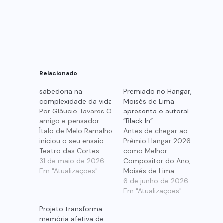
Relacionado
sabedoria na
Premiado no Hangar,
complexidade da vida
Moisés de Lima
Por Gláucio Tavares O
apresenta o autoral
amigo e pensador
“Black In”
Ítalo de Melo Ramalho
Antes de chegar ao
iniciou o seu ensaio
Prêmio Hangar 2026
Teatro das Cortes
como Melhor
afirmando que a vida
31 de maio de 2026
Compositor do Ano,
é como um teatro.
Em "Atualizações"
Moisés de Lima
Por caminho diverso,
atravessou quase
6 de junho de 2026
o filósofo alemão
quatro décadas de
Em "Atualizações"
Arthur Schopenhauer
música em Natal.
Projeto transforma
também chegou ao
Passou por bandas de
memória afetiva de
entendimento de que
garagem, bares,