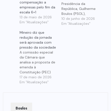
compensação a
Presidência da
empresas pelo fim da
República, Guilherme
escala 6×1
Boulos (PSOL),
13 de maio de 2026
atribuiu ao senador
10 de junho de 2026
Em "Atualizações"
potiguar Rogério
Em "Atualizações"
Marinho (PL) o que
Mineiro diz que
classificou como o
redução da jornada
“maior retrocesso
será aprovada com
para a classe
pressão da sociedade
trabalhadora da
A comissão especial
última década”, a
da Câmara que
Reforma Trabalhista
analisa a proposta de
de 2017 que teve
emenda à
Marinho como relator.
Constituição (PEC)
A fala está presente
que prevê o fim da
17 de maio de 2026
em vídeo divulgado
escala 6×1, que tem o
Em "Atualizações"
nas…
deputado federal
Fernando Mineiro (PT-
RN) como membro
suplente, realizou
mais duas reuniões
Boulos