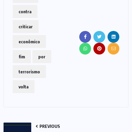
nesta semana. O
deputado petista
contra
esteve presente e
disse que vê uma
movimentação de…
criticar
econômico
fim
por
terrorismo
volta
PREVIOUS