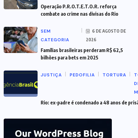
Operação P.R.O.T.E.T.O.R. reforça
combate ao crime nas divisas do Rio
SEM
6 DE AGOSTO DE
CATEGORIA
2026
Famílias brasileiras perderam R$ 62,5
bilhões para bets em 2025
JUSTIÇA
PEDOFILIA
TORTURA
T
D
M
Rio: ex-padre é condenado a 48 anos de pris