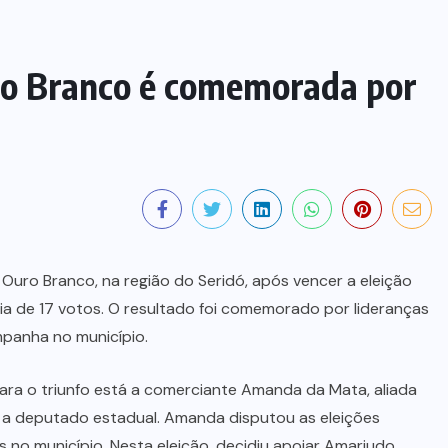
ro Branco é comemorada por
 Ouro Branco, na região do Seridó, após vencer a eleição
a de 17 votos. O resultado foi comemorado por lideranças
mpanha no município.
a o triunfo está a comerciante Amanda da Mata, aliada
to a deputado estadual. Amanda disputou as eleições
 no município. Nesta eleição, decidiu apoiar Amariudo