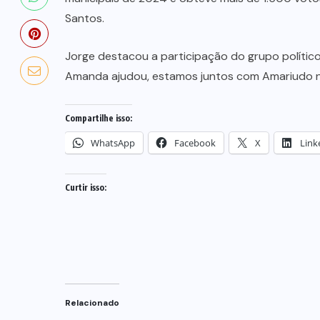
o
queda de helicóptero eram avó,
Santos.
mãe e filha
Jorge destacou a participação do grupo político 
8 DE AGOSTO DE 2026
Amanda ajudou, estamos juntos com Amariudo n
Compartilhe isso:
WhatsApp
Facebook
X
Link
Curtir isso:
Relacionado