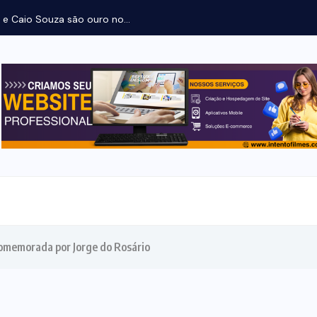
a e Caio Souza são ouro no...
omemorada por Jorge do Rosário