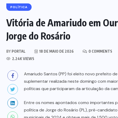
POLÍTICA
Vitória de Amariudo em Ou
Jorge do Rosário
BY
PORTAL
18 DE MAIO DE 2026
0 COMMENTS
2.24K VIEWS
Amariudo Santos (PP) foi eleito novo prefeito de
suplementar realizada neste domingo com maiori
políticas que participaram da articulação da ca
GERAL
HELICÓPTERO
MORTES
Entre os nomes apontados como importantes par
QUEDA
RIO DE JANEIRO
política de Jorge do Rosário (PL), pré-candida
Colombianas que morreram na
municipais de 2024 e obteve mais de 1.500 votos