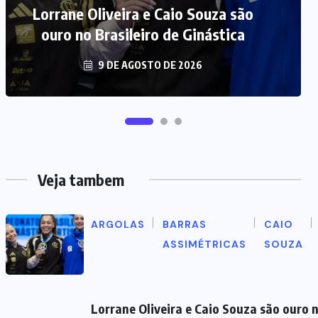
envelhecimento começa mais cedo
Lorrane Oliveira e Caio Souza são
ouro no Brasileiro de Ginástica
no Brasil
9 DE AGOSTO DE 2026
8 DE AGOSTO DE 2026
Veja tambem
ARGOLAS
BARRAS
CAIO
ASSIMÉTRICAS
SOUZA
Lorrane Oliveira e Caio Souza são ouro n