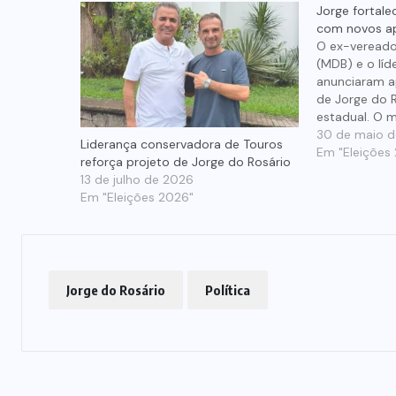
Jorge fortal
com novos a
O ex-vereado
(MDB) e o líd
anunciaram a
de Jorge do 
estadual. O 
projeto polít
30 de maio 
Liderança conservadora de Touros
Oeste e ampli
Em "Eleições
reforça projeto de Jorge do Rosário
alianças visa
13 de julho de 2026
2026. Mário 
Em "Eleições 2026"
um…
Jorge do Rosário
Política