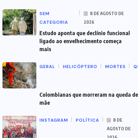
SEM
8 DE AGOSTO DE
CATEGORIA
2026
Estudo aponta que declínio funcional
ligado ao envelhecimento começa
mais
GERAL
HELICÓPTERO
MORTES
Q
Colombianas que morreram na queda de 
mãe
INSTAGRAM
POLÍTICA
8 DE
AGOSTO DE
2026