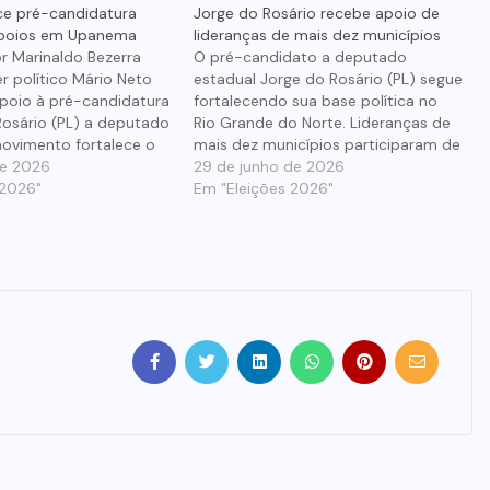
ece pré-candidatura
Jorge do Rosário recebe apoio de
poios em Upanema
lideranças de mais dez municípios
r Marinaldo Bezerra
O pré-candidato a deputado
er político Mário Neto
estadual Jorge do Rosário (PL) segue
poio à pré-candidatura
fortalecendo sua base política no
Rosário (PL) a deputado
Rio Grande do Norte. Lideranças de
movimento fortalece o
mais dez municípios participaram de
ico de Jorge na região
de 2026
um encontro em Caiçara do Rio dos
29 de junho de 2026
a a articulação de
 2026"
Ventos e reafirmaram apoio ao
Em "Eleições 2026"
ndo as eleições de
projeto político de Jorge para as
Neto vem articulando
eleições. A reunião contou com a…