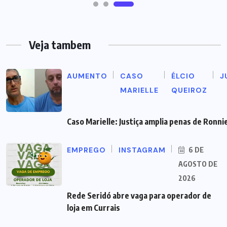
Veja tambem
AUMENTO
CASO
ÉLCIO
J
MARIELLE
QUEIROZ
Caso Marielle: Justiça amplia penas de Ronnie
EMPREGO
INSTAGRAM
6 DE
AGOSTO DE
2026
Rede Seridó abre vaga para operador de
loja em Currais