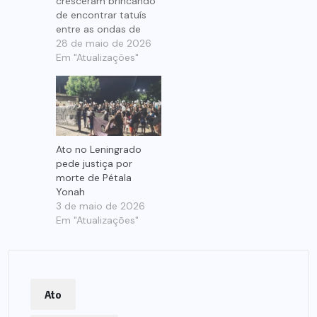
cresceram brincando
de encontrar tatuís
entre as ondas de
Ponta Negra, nasce
28 de maio de 2026
agora uma
Em "Atualizações"
mobilização que
mistura afeto,
denúncia, cultura
popular e educação
ambiental. Idealizado
pela produtora
Ato no Leningrado
cultural e ativista
pede justiça por
Cintya Torres
morte de Pétala
Laranjeira, o Projeto
Yonah
Tatuí será lançado no
3 de maio de 2026
próximo dia 6 ,…
Em "Atualizações"
Ato