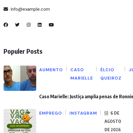
info@example.com
Populer Posts
AUMENTO
CASO
ÉLCIO
J
MARIELLE
QUEIROZ
Caso Marielle: Justiça amplia penas de Ronnie
EMPREGO
INSTAGRAM
6 DE
AGOSTO
DE 2026