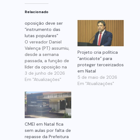
Relacionado
oposição deve ser
“instrumento das
lutas populares”
O vereador Daniel
Valença (PT) assumiu,
Projeto cria política
desde a semana
“anticalote” para
passada, a função de
proteger terceirizados
líder da oposição na
em Natal
Câmara Municipal de
3 de junho de 2026
5 de maio de 2026
Natal. É a primeira vez
Em "Atualizações"
Em "Atualizações"
que ele assume tal
responsabilidade e
sucede Brisa Bracchi
(PT), como parte de
um acordo de
rotação acordado
entre os quatro
CMEI em Natal fica
vereadores que não
sem aulas por falta de
compõem…
repasse da Prefeitura