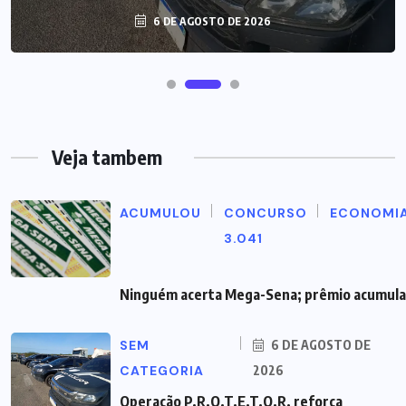
6 DE AGOSTO DE 2026
Veja tambem
ACUMULOU
CONCURSO
ECONOMI
3.041
Ninguém acerta Mega-Sena; prêmio acumula 
SEM
6 DE AGOSTO DE
CATEGORIA
2026
Operação P.R.O.T.E.T.O.R. reforça